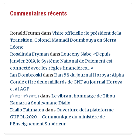
Commentaires récents
RonaldFrumn
dans
Visite officielle : le président de la
Transition, Colonel Mamadi Doumbouya en Sierra
Léone
Rosalinda Fryman
dans
Louceny Nabe, «Depuis
janvier 2019, le Système National de Paiement est
connecté avec les régies financières…»
Ian Dombroski
dans
L’an 58 du journal Horoya : Alpha
Condé offre deux milliards de GNF au journal Horoya
et à l’AGP
נערות ליווי בחולון
dans
Le vibrant hommage de Tibou
Kamara à Souleymane Diallo
Diallo Fatimatou
dans
Ouverture de la plateforme
GUPOL 2020 – Communiqué du ministère de
l’Enseignement Supérieur