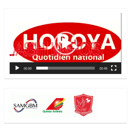
Lecteur
vidéo
00:00
00:49