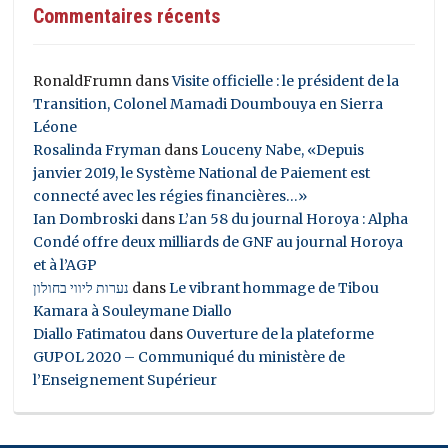
Commentaires récents
RonaldFrumn
dans
Visite officielle : le président de la
Transition, Colonel Mamadi Doumbouya en Sierra
Léone
Rosalinda Fryman
dans
Louceny Nabe, «Depuis
janvier 2019, le Système National de Paiement est
connecté avec les régies financières…»
Ian Dombroski
dans
L’an 58 du journal Horoya : Alpha
Condé offre deux milliards de GNF au journal Horoya
et à l’AGP
נערות ליווי בחולון
dans
Le vibrant hommage de Tibou
Kamara à Souleymane Diallo
Diallo Fatimatou
dans
Ouverture de la plateforme
GUPOL 2020 – Communiqué du ministère de
l’Enseignement Supérieur