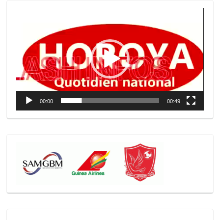
Lecteur
vidéo
00:00
00:49