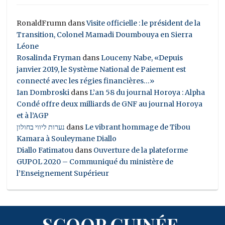
RonaldFrumn
dans
Visite officielle : le président de la
Transition, Colonel Mamadi Doumbouya en Sierra
Léone
Rosalinda Fryman
dans
Louceny Nabe, «Depuis
janvier 2019, le Système National de Paiement est
connecté avec les régies financières…»
Ian Dombroski
dans
L’an 58 du journal Horoya : Alpha
Condé offre deux milliards de GNF au journal Horoya
et à l’AGP
נערות ליווי בחולון
dans
Le vibrant hommage de Tibou
Kamara à Souleymane Diallo
Diallo Fatimatou
dans
Ouverture de la plateforme
GUPOL 2020 – Communiqué du ministère de
l’Enseignement Supérieur
SCOOP GUINÉE