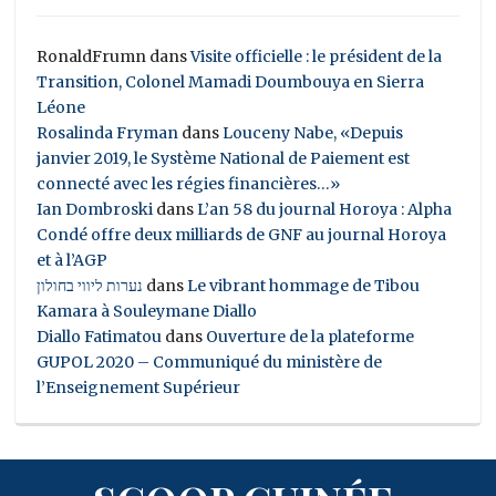
RonaldFrumn
dans
Visite officielle : le président de la
Transition, Colonel Mamadi Doumbouya en Sierra
Léone
Rosalinda Fryman
dans
Louceny Nabe, «Depuis
janvier 2019, le Système National de Paiement est
connecté avec les régies financières…»
Ian Dombroski
dans
L’an 58 du journal Horoya : Alpha
Condé offre deux milliards de GNF au journal Horoya
et à l’AGP
נערות ליווי בחולון
dans
Le vibrant hommage de Tibou
Kamara à Souleymane Diallo
Diallo Fatimatou
dans
Ouverture de la plateforme
GUPOL 2020 – Communiqué du ministère de
l’Enseignement Supérieur